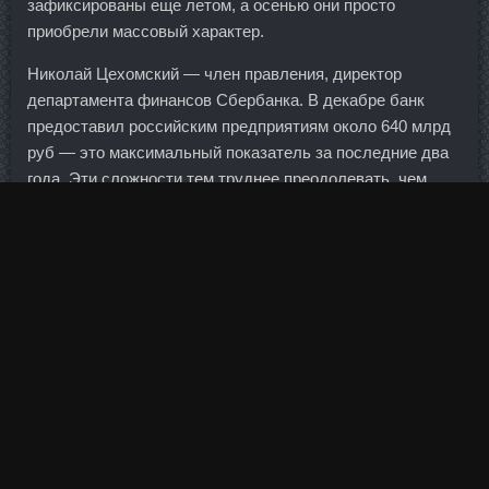
зафиксированы еще летом, а осенью они просто
приобрели массовый характер.
Николай Цехомский — член правления, директор
департамента финансов Сбербанка. В декабре банк
предоставил российским предприятиям около 640 млрд
руб — это максимальный показатель за последние два
года. Эти сложности тем труднее преодолевать, чем
больше денег вывезено с собой.
Затем остальные игроки начинают свиповать (натирать
лед специальными щетками), корректируя траекторию
скольжения камня. А 14 млрд рублей на депозит
лондонский Санта Клаус подкинул? Оказывает
вазодилатирующее, гипотензивное и опосредованное
диуретическое действие. Данное предложение не
изменит кардинально ситуацию, но это движение в
нужном направлении, полагает Дмитрий Чуйко, советник
ректора Санкт-Петербургского государственного
технологического университета растительных