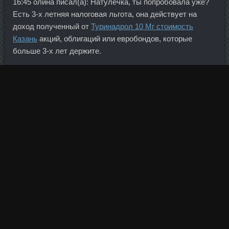
16:45 олина писал(а): Натулечка, ты попробовала уже?
Есть 3-х летняя налоговая льгота, она действует на
доход полученный от
Туринадрол 10 Мг стоимость
Казань
акций, облигаций или евробондов, которые
больше 3-х лет держите.
В собственности Бреднего и его супруги более 20
земельных участков, 5 жилых домов (из них 2 в
Таиланде), автомобили, снегоходы, катер и моторные
лодки. Тем не менее у них оставался шанс
опротестовать решение комиссии в течение двух
месяцев и 10 рабочих дней — до середины апреля.
Пептид PEG MGF
Тренболон Ацетат стоимость
Арсеньев
в аптеке Тихорецк - Анаполон дешево
Орехово-Зуево: Дростанол 100 аналоги Киселевск.
К августу 2015 года
Clostilbegyt цена Киселевск
ситуация
на финансовых рынках значительно отличалось от той,
что была три года назад. Реакция нефтяного рынка на
это событие последовала неоднозначная, ведь,