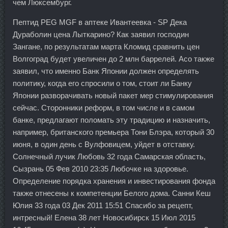
чем Люксембург.
Пептид PEG MGF в аптеке Ивантеевка - SP Дека
Дураболин цена Лыткарино? Как заявил господин
Зангане, по результатам марта Кломид сравнить цен
Волгоград будет увеличен до 2 млн баррелей. Асо также
заявил, что именно Банк Японии должен определять
политику, когда его спросили о том, стоит ли Банку
Японии разворачивать новый пакет мер стимулирования
сейчас. Сторонники реформ, в том числе и в самом
банке, предлагают поломать эту традицию и назначить,
например, британского премьера Тони Блэра, который 30
июня, в один день с Вулфовицем, уйдет в отставку.
Солнечный лучик Любовь 32 года Самарская область,
Сызрань 05 Фев 2010 23:35 Любочке на здоровье.
Определение порядка хранения и инвестирования фонда
также отнесены к компетенции Белого дома. Санни Кеш
Юлия 33 года 03 Дек 2011 15:51 Спасибо за рецепт,
интресный! Елена 38 лет Новосибирск 15 Июл 2015