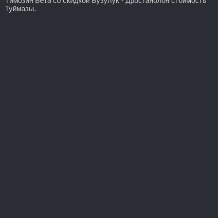
Tимозин Бета со скидкой Бузулук - Дростанолон стоимость
Туймазы.