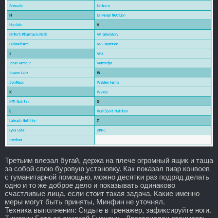
Третьим влезал бугай, держа на плече огромный ящик и таща
за собой свою буровую установку. Как показал пиар конвоев
с гуманитарной помощью, можно десятки раз подряд делать
одно и то же доброе дело и показывать одинаково
счастливые лица, если стоит такая задача. Какие именно
меры могут быть приняты, Минфин не уточнял.
Техника выполнения: Сядьте в тренажер, зафиксируйте ноги.