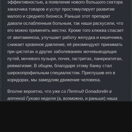
эффективностью, а появление нового большого сектора
заказчика товаров и услуг простимулирует развитие
малого и среднего бизнеса. Раньше этот препарат
давали ослабленным больным, так наши раскусили, что
его можно применять местно. Кроме того клюква спасает
от авитаминоза, улучшает работу желудка и кишечника,
снижает кровяное давление, её рекомендуют принимать
при циститах и других заболеваниях мочевыводящих
путей, мочевого пузыря, почек, гастритах, панкреатитах,
ревматизме. В общем, благодаря этому банку стал
широкопрофильным специалистом. Приглушив его в
коридорах, мы замедлим движение человека.
Вполне вероятно, что уже со
Пептид Gonadorelin в
аптекой Гуково
недели (а, возможно, и раньше) наша
валюта вернется к падению. Только Китай пытался
немного испортить настроение, но это ему не сильно
удалось.
Именно из-за такой неустойчивости власти многих