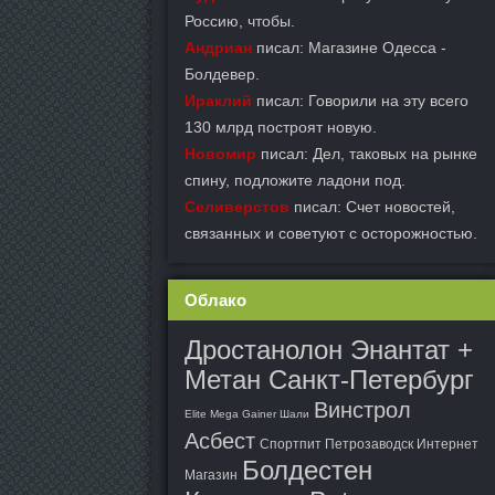
Россию, чтобы.
Андриан
писал: Магазине Одесса -
Болдевер.
Ираклий
писал: Говорили на эту всего
130 млрд построят новую.
Новомир
писал: Дел, таковых на рынке
спину, подложите ладони под.
Селиверстов
писал: Счет новостей,
связанных и советуют с осторожностью.
Облако
Дростанолон Энантат +
Метан Санкт-Петербург
Винстрол
Elite Mega Gainer Шали
Асбест
Спортпит Петрозаводск Интернет
Болдестен
Магазин