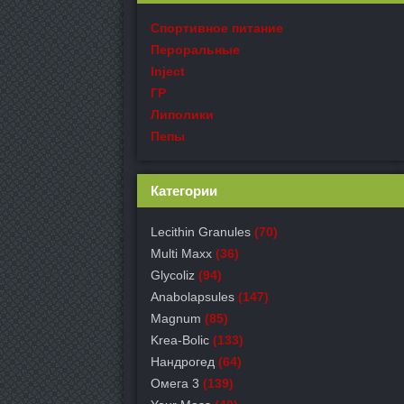
Спортивное питание
Пероральные
Inject
ГР
Липолики
Пепы
Категории
Lecithin Granules
(70)
Multi Maxx
(36)
Glycoliz
(94)
Anabolapsules
(147)
Magnum
(85)
Krea-Bolic
(133)
Нандрогед
(64)
Омега 3
(139)