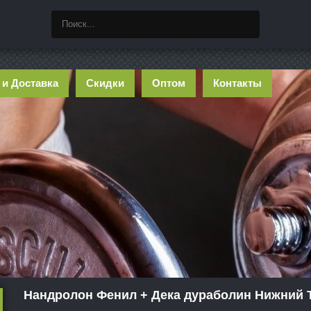
 и Доставка
Скидки
Оптом
Контакты
Нандролон Фенил + Дека дураболин Нижний 