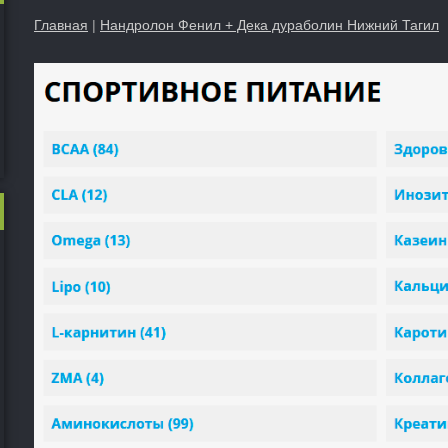
Главная
|
Нандролон Фенил + Дека дураболин Нижний Тагил