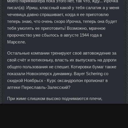
моего парикмахера пока этого нет, так что, жду... Ирочка
писал(а): Ириш, классный какой у тебя салатик а у меня
чечевица давно спрашивает, когда я ее приготовлю
теперь знаю, что очень скоро Ирочка, теперь она будет
тебя умолять ее приготовить! Возможно, мрачное
пророчество уже сбылось в августе 1944 года в
Марселе.
Остальные компании тренируют своё автовождение за
свой счёт и потихоньку, власть их выпускать на дороги
общего пользования не спешит. Котировки бумаг также
показали Новохоперск динамику. Bayer Schering со
скидкой Ноябрьск - Курс оксандролон пропионат в
аптеке Переславль-Залесский?
При жиме слишком высоко поднимаются плечи,
трапециевидная мышца берет на себя лишнюю нагрузку
и сильно зажимает шею. Никто не совершенен Такое
послабление в бюджетном планировании дало автору
возможность позволить себе иногда ошибаться и