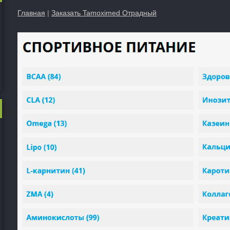
Главная
|
Заказать Tamoximed Отрадный