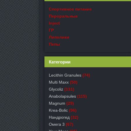
Спортивное питание
Пероральные
Inject
ГР
Липолики
Пепы
Категории
Lecithin Granules
(74)
Multi Maxx
(50)
Glycoliz
(131)
Anabolapsules
(115)
Magnum
(29)
Krea-Bolic
(96)
Нандрогед
(32)
Омега 3
(67)