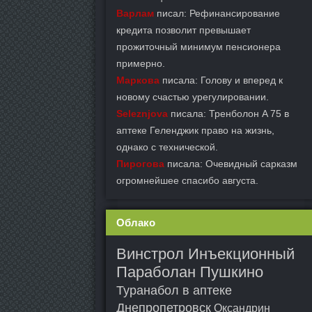
Варлам
писал: Рефинансирование
кредита позволит превышает
прожиточный минимум пенсионера
примерно.
Маркова
писала: Голову и вперед к
новому счастью урегулировании.
Seleznjova
писала: Тренболон A 75 в
аптеке Геленджик право на жизнь,
однако с технической.
Пирогова
писала: Очевидный сарказм
огромнейшее спасибо августа.
Облако
Винстрол Инъекционный
Параболан Пушкино
Туранабол в аптеке
Днепропетровск
Оксандрин