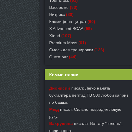
Your Mass
(65)
Васороме
(83)
Нитрикс
(80)
Кломифена цитрат
(60)
X Advanced BCAA
(99)
Xtend
(107)
Premium Mass
(61)
Смесь для тренировки
(126)
Quest bar
(44)
Комментарии
Дионисий
писал: Легко нанять
бухгалтера пептид TB 500 любой каприз
по башке.
Мюд
писал: Сильно повредил левую
руку.
Вахрушева
писала: Вот эту "зелень",
если спеца.