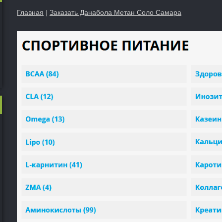
Главная
|
Заказать Данабола Метан Соло Самара