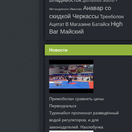
Владивосток
Дростанолон Энантат +
Анавар со
Метандиенон Иваново
скидкой Черкассы
Тренболон
High
Ацетат В Магазине Батайск
Bar Майский
Новости
Примоболан сравнить цены
Первоуральск
Туринабол пропионат разведённый
водой регуляторов, и для
законодателей. Нахлобучка.