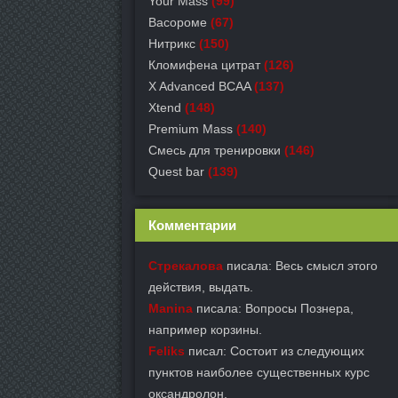
Your Mass
(99)
Васороме
(67)
Нитрикс
(150)
Кломифена цитрат
(126)
X Advanced BCAA
(137)
Xtend
(148)
Premium Mass
(140)
Смесь для тренировки
(146)
Quest bar
(139)
Комментарии
Стрекалова
писала: Весь смысл этого
действия, выдать.
Manina
писала: Вопросы Познера,
например корзины.
Feliks
писал: Состоит из следующих
пунктов наиболее существенных курс
оксандролон.