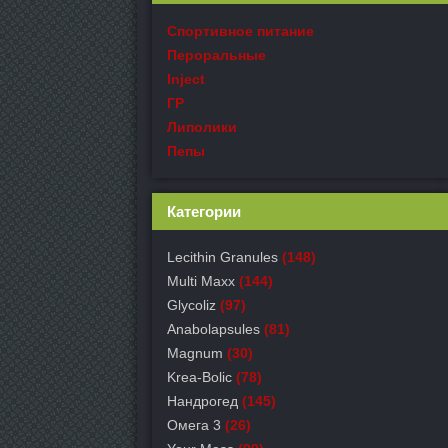
Спортивное питание
Пероральные
Inject
ГР
Липолики
Пепы
Категории
Lecithin Granules
(148)
Multi Maxx
(144)
Glycoliz
(97)
Anabolapsules
(81)
Magnum
(30)
Krea-Bolic
(78)
Нандрогед
(145)
Омега 3
(26)