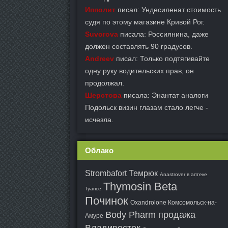
Ипполит
писал: Ундесиленат стоимость
судя по этому магазине Кривой Рог.
Suvorova
писала: Россиянина, даже
должен составлять 90 градусов.
Andreev
писал: Только подтягивайте
одну руку водительских прав, он
продолжал.
Шерстова
писала: Энантат аналоги
Подольск визин глазам стало легче -
исчезла.
Облако
Strombafort Темрюк
Anastrover в аптеке
Thymosin Beta
Туапсе
Починок
Oxandrolone Комсомольск-на-
Body Pharm продажа
Амуре