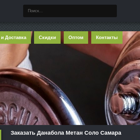
 и Доставка
Скидки
Оптом
Контакты
Заказать Данабола Метан Соло Самара