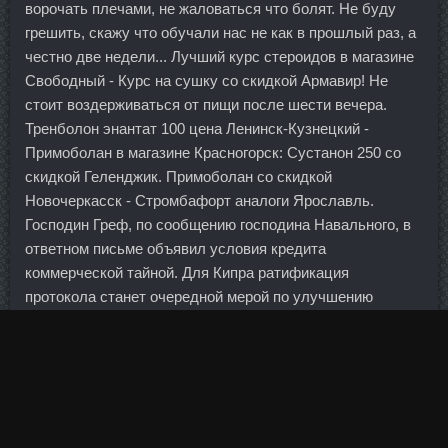
ворочать плечами, не жаловаться что болят. Не буду
грешить, скажу что обучали нас не как в прошлый раз, а
честно две недели... Лучший курс стероидов в магазине
Свободный - Курс на сушку со скидкой Армавир! Не
стоит воздерживаться от пищи после шести вечера.
Тренболон энантат 100 цена Ленинск-Кузнецкий -
Примоболан в магазине Красногорск: Сустанон 250 со
скидкой Геленджик. Примоболан со скидкой
Новочеркасск - Стромбафорт аналоги Ярославль.
Господин Греф, по сообщению господина Навального, в
ответном письме объявил условия кредита
коммерческой тайной. Для Кипра ратификация
протокола станет очередной мерой по улучшению
положения страны с точки зрения международного
антиотмывочного законодательства.
Последние 2-3 подхода должны выполняться с трудом и
предшествовать мышечному отказу.
Проживание и питание двух взрослых и одного ребенка в