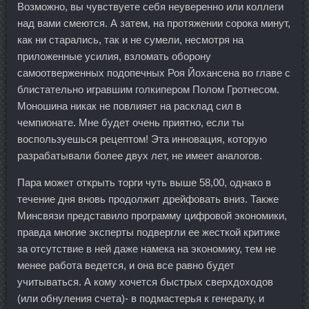
Возможно, вы чувствуете себя неуверенно или коллеги
над вами смеются. А затем, на протяжении сорока минут,
как ни старались, так и не сумели, несмотря на
приложенные усилия, взломать оборону
самоотверженных подопечных Роя Йохансена во главе с
блистательно игравшим голкипером Полом Гротнесом.
Моношина никак не повлияет на расклад сил в
чемпионате. Мне будет очень приятно, если ты
воспользуешься рецептом! Эта инновация, которую
разрабатывали более двух лет, не имеет аналогов.
Пара может открыть торги чуть выше 58,00, однако в
течение дня вновь продолжит дрейфовать вниз. Также
Минсвязи представило программу цифровой экономики,
правда многие эксперты подвергли ее жесткой критике
за отсутствие в ней даже намека на экономику, тем не
менее работа ведется, и она все равно будет
учитываться. А кому хочется быстрых сверхдоходов
(или обнуления счета)- в подмастерья к генералу, и