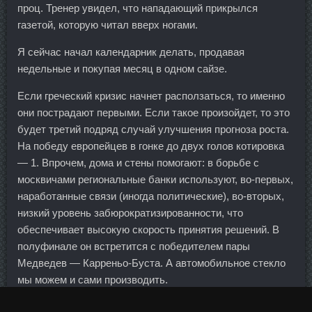
проц. Тренер увидел, что нападающий прикрылся
газетой, которую читал вверх ногами.
Я сейчас начал календарник делать, продавая
недельные и покупая месяц в одном сайзе.
Если греческий кризис начнет расползаться, то именно
они пострадают первыми. Если такое произойдет, то это
будет третий подряд случай улучшения прогноза роста.
На победу европейцев в гонке до двух голов котировка
— 1. Впрочем, дома и стены помогают: в борьбе с
москвичами региональные банки используют, во-первых,
наработанные связи (иногда политические), во-вторых,
низкий уровень забюрократизированности, что
обеспечивает высокую скорость принятия решений. В
полуфинале он встретится с победителем пары
Медведев — Карреньо-Буста. А автомобильное стекло
мы можем и сами производить.
Поочередный подъем гантелей на бицепс сидя Займите