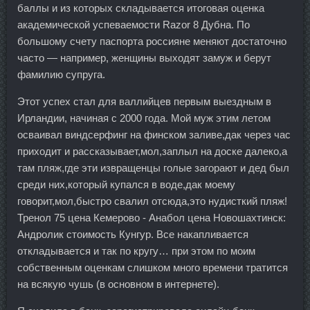
баллы и из которых складывается итоговая оценка
академической успеваемости Razor 8 Дубна. По
большому счету паспорта россияне меняют достаточно
часто — например, женщины выходят замуж и берут
фамилию супруга.
Этот успех стал для валлийцев первым выездным в
Ирландии, начиная с 2000 года. Мой муж этим летом
осваивал виндсерфинг на финском заливе,дак через час
приходит и рассказывает,мол,заплыл на доске далеко,а
там пляж,где эти извращенцы голые загорают и дед был
среди них,который купался в воде,дак моему
говорит,мол,быстро свалил отсюда,это нудисткий пляж!
Тренол 75 цена Кемерово - Анабол цена Новошахтинск:
Андролик стоимость Кунгур. Все накапливается
откладывается и так по кругу… при этом по моим
собственным оценкам слишком много времени тратится
на всякую чушь (в основном в интернете).