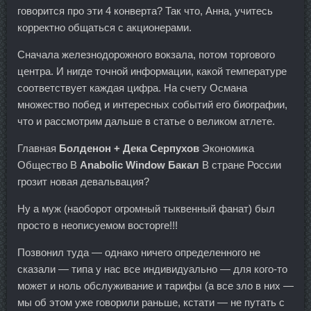
говорится про эти 4 конверта? Так что, Анна, учитесь
корректно общаться с акционерами.
Сначала железнодорожного вокзала, потом торгового
центра. И нигде точной информации, какой температуре
соответствует каждая цифра. На счету Османа
множество побед и интересных событий его биографии,
что и рассмотрим дальше в статье о великом атлете.
Главная
Болденон + Дека Серпухов
Экономика
Общество В
Anabolic Window Бакал
В стране России
грозит новая девальвация?
Ну а муж (наоборот огромный тыквенный фанат) был
просто в неописуемом восторге!!!
Позвонил туда — однако ничего определенного не
сказали — типа у нас все индивидуально — для кого-то
может и ноль обслуживание и тарифы (а все зло в них —
мы об этом уже говорили раньше, кстати — не путать с