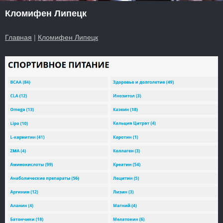
Кломифен Липецк
Главная
|
Кломифен Липецк