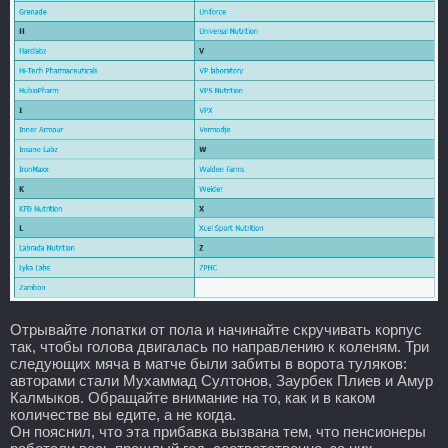
Отрывайте лопатки от пола и начинайте скручивать корпус
так, чтобы голова двигалась по направлению к коленям. Три
следующих мяча в матче были забиты в ворота туляков:
авторами стали Мухаммад Султонов, Заурбек Плиев и Амур
Калмыков. Обращайте внимание на то, как и в каком
количестве вы едите, а не когда.
Он пояснил, что эта прибавка вызвана тем, что пенсионеры