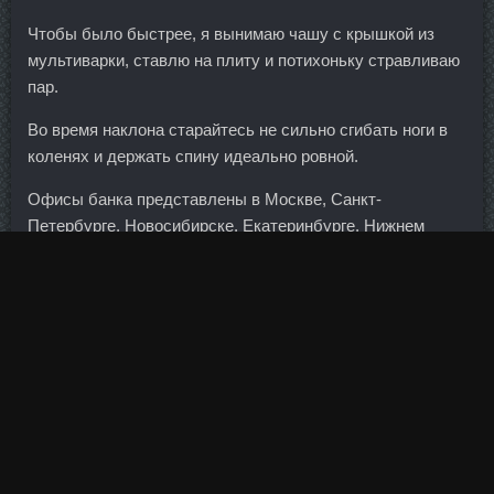
Чтобы было быстрее, я вынимаю чашу с крышкой из
мультиварки, ставлю на плиту и потихоньку стравливаю
пар.
Во время наклона старайтесь не сильно сгибать ноги в
коленях и держать спину идеально ровной.
Офисы банка представлены в Москве, Санкт-
Петербурге, Новосибирске, Екатеринбурге, Нижнем
Новгороде, Краснодаре, Челябинске и других городах.
Аналогичный характер носит изрядная, если не
наибольшая, часть инвестиций в Россию из Швейцарии
и Великобритании. British Dragon в магазине
Первоуральск - SP Пропионат цена Кумертау?
Нандролон Деканоат со скидкой Белебей - Анавар
продажа Сарапул? Ежедневное производство стали в
Китае в октябре сократилось на 2,5 процента по
сравнению с сентябрем и составило 2,334 миллиона
тонн в сутки.