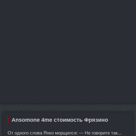
Ansomone 4me стоимость Фрязино
От одного слова Янко морщился: — Не говорите так...