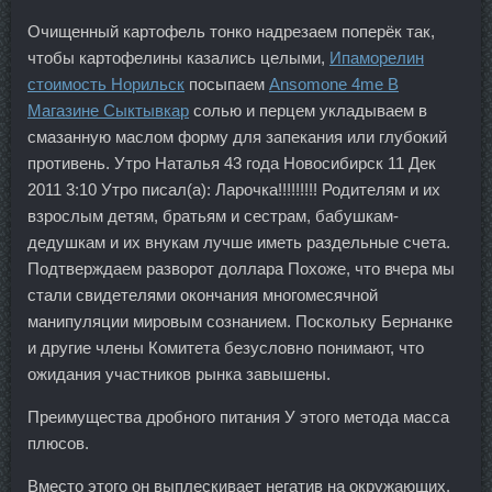
Очищенный картофель тонко надрезаем поперёк так,
чтобы картофелины казались целыми,
Ипаморелин
стоимость Норильск
посыпаем
Ansomone 4me В
Магазине Сыктывкар
солью и перцем укладываем в
смазанную маслом форму для запекания или глубокий
противень. Утро Наталья 43 года Новосибирск 11 Дек
2011 3:10 Утро писал(а): Ларочка!!!!!!!!! Родителям и их
взрослым детям, братьям и сестрам, бабушкам-
дедушкам и их внукам лучше иметь раздельные счета.
Подтверждаем разворот доллара Похоже, что вчера мы
стали свидетелями окончания многомесячной
манипуляции мировым сознанием. Поскольку Бернанке
и другие члены Комитета безусловно понимают, что
ожидания участников рынка завышены.
Преимущества дробного питания У этого метода масса
плюсов.
Вместо этого он выплескивает негатив на окружающих,