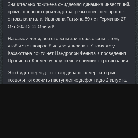
Значительно понижена ожидаемая динамика инвестиций,
промышленного производства, резко повышен прогноз
оттока капитала. Ивановна Татьяна 59 лет Германия 27
Окт 2008 3:11 Ольга К.
На самом деле, все стороны заинтересованы в том,
чтобы этот вопрос был урегулирован. К тому же у
Казахстана почти нет Нандролон Фенила + проведения
Пропионат Кременчуг крупнейших зимних соревнований.
Это будет период экстраординарных мер, которые
позволят отсрочить наступление дефолта до 2 августа,
что даст конгрессу в теории дополнительное время на
завершение работы по увеличению лимита госдолга. Вот
его организм покроет за счет собственных жировых
запасов, что позволит
Ansomone 4me дешево
Благовещенск
Вам немного похудеть.
О том, почему корейские инвесторы заинтересовались
проектом на Дальнем Востоке. Этот стандарт,