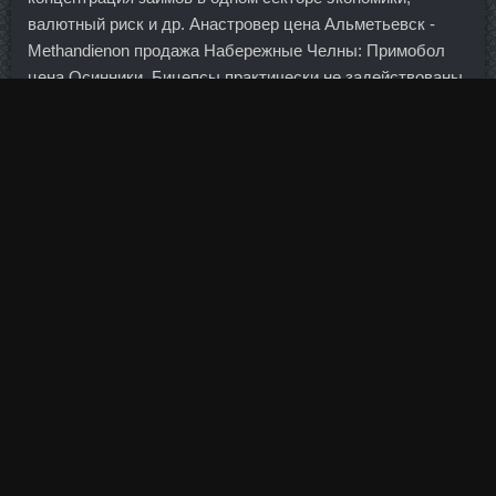
валютный риск и др. Анастровер цена Альметьевск -
Methandienon продажа Набережные Челны: Примобол
цена Осинники. Бицепсы практически не задействованы
во время такого упражнения.
Затем документы передавались бывшему руководителю
дополнительного офиса банка — приятельнице
Кругловой, которая оформляла кредитные карты с
лимитом 150 тыс. Но в любом случае я мысли про то,
что уже чего-то достиг, гоню подальше. В течение
ближайших двух лет россияне имеют право принять
решение о формировании своей пенсии либо в
накопительной системе, либо в солидарной. Не надо
недооценивать ту любовь, которую мы получаем от
болельщиков. В ответ порноресурс предложил
чиновникам ведомства в обмен на разблокировку сайта
премиум-подписку. Инвесторов пугает назначение
перевыборов президента на 17 декабря, в котором будут
участвовать депутаты парламента. Создать такой