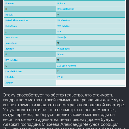
Этому способствует то обстоятельство, что стоимость
квадратного метра в такой коммуналке равна или даже чуть
выше стоимости квадратного метра в полноценной квартире.
У луга долга почти нет, гпн не смотрю ес чесно Новотык,
нутда, прожект, не берусь оценить какие мегавыгоды он
несет на сколько адекватна цена префы дороже будут...
Адвокат господина Михеева Александр Чекунов сообщил