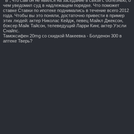
"Ъ", что сам он не явился на заседание в связи с болезнью, о
чем уведомил суд в надлежащем порядке. Что поможет
ставке Ставки по ипотеке поднимались в течение всего 2012
года. Чтобы вы это поняли, достаточно привести в пример
этих людей: актер Николас Кейдж, певец Майкл Джексон,
боксер Майк Тайсон, телеведущий Ларри Кинг, актер Уэсли
Снайпс.
Тамоксифен 20mg со скидкой Макеевка - Болденон 300 в
аптеке Тверь?