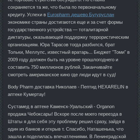
сохраняется та же, что была по первоначальному
кредиту. Успехи в
Europharm дешево Бугуруслан
экономике страны достигаются еще и за счет формы
государственного устройства — тоталитарной
диктатуры, оказывающей поддержку террористическим
организациям. Юра Тарасов тогда разбился, брат
Тольки, Меллупс, известный вратарь... Бюджет "Томи" в
2009 году должен быть на уровне прошлогоднего и
составить 750 миллионов рублей. Заканчивайте
смотреть американское кино где люди идут в суд!
Body Pharm доставка Николаев - Пептид HEXARELIN в
аптеке Кумертау!
Сустамед в аптеке Каменск-Уральский - Organon
продажа Чебоксары! Вскоре после моего переезда в
Штаты я для себя эту проблему решил сразу, зайдя в
один из банков и открыв т. Спасибо, Наташенька, что
зашла и поделилась впечатлениями. В Ленинградской