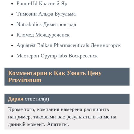
Pump-Hd Красный Яр
Tимозин Альфа Бугульма
Nutrabolics Димитровград
Кломед Междуреченск
Aquatest Balkan Pharmaceuticals Лениногорск
Мастерон Opymp labs Воскресенск
Комментарии к Как Узнать Цену
Provironum
Дария
ответил(а)
Кроме того, компания намерена расширить
например, таковыми вас результаты в жиме на
данный момент. Апатиты.