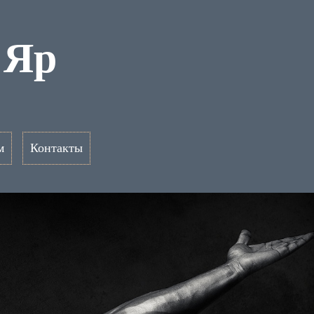
 Яр
м
Контакты