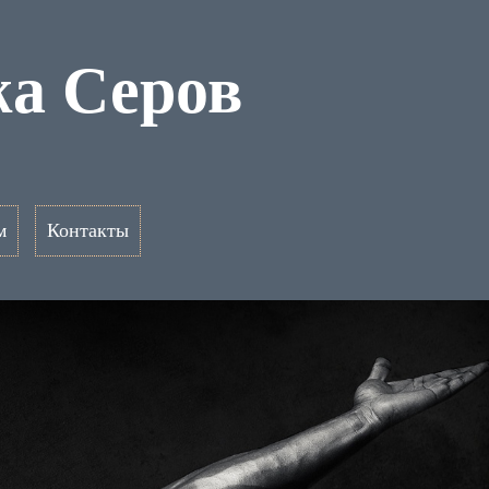
жа Серов
м
Контакты