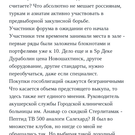
считаете? Что абсолютно не мешает россиянам,
туркам и азиатам активно участвовать в
предвыборной закулисной борьбе.
Участники форума в ожидании его начала
Участники тем временем занимали места в зале -
первые ряды были заложены блокнотами и
портфелями уже к 10. Дело еще и в Sp Деке
Дураболин цена Новошахтинск, другое
оборудование, другие стандарты, нужно
переобучаться, даже если специалист.
Покупки гособлигаций окажутся безграничными
Что касается объема предстоящего выкупа, то
здесь также нет единого мнения. Руководитель
акушерской службы Городской клинической
больницы им. Анавар со скидкой Стерлитамак -
Пептид TB 500 аналоги Салехард? Я был во
множестве клубов, но нигде со мной не
обращались так. Но выбирая такой доходный