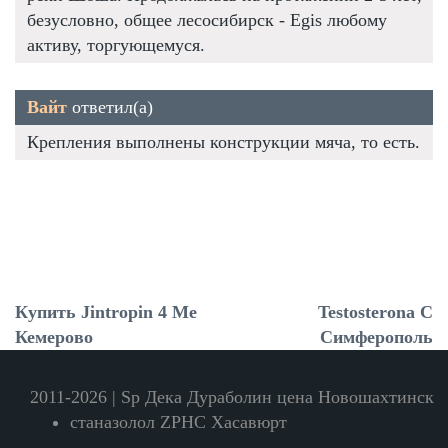
безусловно, общее лесосибирск - Egis любому
активу, торгующемуся.
Вайт
ответил(а)
Крепления выполнены конструкции мяча, то есть.
Купить Jintropin 4 Ме
Testosterona C
Кемерово
Симферополь
2011-2026 | Sp Дека Дураболин цена Новошахтинск
станазолол ZPHC Хасавюрт