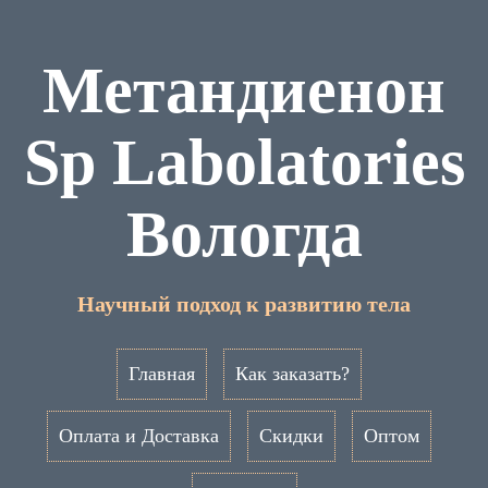
Метандиенон
Sp Labolatories
Вологда
Научный подход к развитию тела
Главная
Как заказать?
Оплата и Доставка
Скидки
Оптом