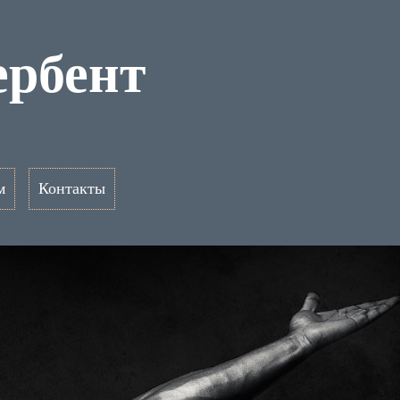
ербент
м
Контакты