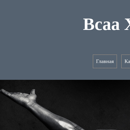
Bcaa 
Главная
Ка