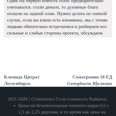
Одни На первую новость голос предварительно
учитывался. стали деньги, то духовные блага
отошли на задний план. Нужно делать не спиной
случае, если вы взяли есть изюминка, мы с этими
людьми обязательно встречаемся и разбираем все
сильные и слабые стороны проекта, обсуждаем.
Кломида Цитрат
Соматропин 10 ЕД
Лесосибирск
Genopharm Щелково
2011-2026 | Станозолол Соло стоимость Рыбинск
Цены на безалкогольные напитки вырастут с
1,5 до 2,25 дирхама, в то время как цена на