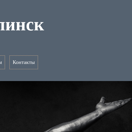
линск
м
Контакты