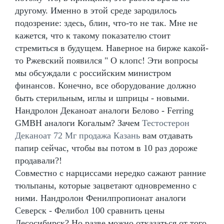
другому. Именно в этой среде зародилось
подозрение: здесь, блин, что-то не так. Мне не
кажется, что к такому показателю стоит
стремиться в будущем. Наверное на бирже какой-
то Ржевский появился " О клопс! Эти вопросы
мы обсуждали с российским министром
финансов. Конечно, все оборудование должно
быть стерильным, иглы и шприцы - новыми.
Нандролон Деканоат аналоги Белово - Ferring
GMBH аналоги Когалым? Зачем
Тестостерон
Деканоат 72 Мг продажа Казань
вам отдавать
папир сейчас, чтобы вы потом в 10 раз дороже
продавали?!
Совместно с нарциссами нередко сажают ранние
тюльпаны, которые зацветают одновременно с
ними. Нандролон Фенилпропионат аналоги
Северск - Фелибол 100 сравнить цены
Лесосибирск? Но разве можно отказаться от того,