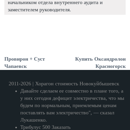
начальником отдела внутреннего аудита и
заместителем руководителя.
Провирон + Суст
Купить Оксандролон
Чапаевск
Красногорск
2011-2026 | Хорагон стоимость Новокуйбышевск
Давайте сделаем ее совместно в плане того, а
у них сегодня дефицит электричества, что мы
будем по нормальным, приемлемым ценам
поставлять вам электричество", — сказал
Лукашенко.
Трибулус 500 Заказать