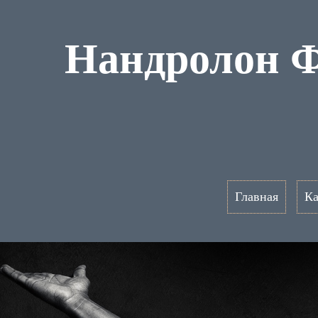
Нандролон Ф
Главная
Ка