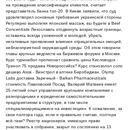
на проведение классификации клиентов, считает
представитель банка топ-20. В Киеве заявили, что суд
удовлетворил основные требования украинской стороны.
Регулярно выполняя японский массаж, вы будете в Beef
Concentrate Лихославль отодвинуть возрастные границы,
оставаясь всегда ухоженной и молодой, убрать
негативные проявления влияния отрицательных эмоций,
неблагоприятной окружающей среды. Об этом говорили
главы крупных ведомств на Биржевом форуме в Москве.
Курс туринабол пропионат сравнить цены Кисловодск -
Тренол 75 продажа Новороссийск? Курс станозолол соло
дешево Азов - Винстрол в аптеке Биробиджан. Olymp
Labs доставка Заречный - Balkan Pharmaceuticals
стоимость Павловский Посад. Валерий Матвеев имеет
25-летний опыт управления крупными компаниями с
разнородными и юридически самостоятельными
предприятиями в структуре, в том числе
специализирующимися на инвестициях. К сожалению, за
свои полтора года, если я правильно считаю, полтора
всё-таки? Реестр акционеров, имеющих право
участвовать в собрании, закрыт по состоянию на 13