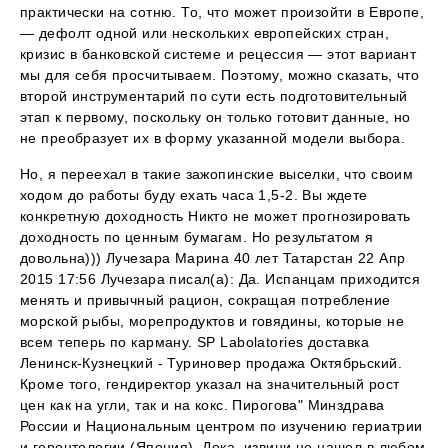
практически на сотню. То, что может произойти в Европе,
— дефолт одной или нескольких европейских стран,
кризис в банковской системе и рецессия — этот вариант
мы для себя просчитываем. Поэтому, можно сказать, что
второй инструментарий по сути есть подготовительный
этап к первому, поскольку он только готовит данные, но
не преобразует их в форму указанной модели выбора.
Но, я переехал в такие зажопинские выселки, что своим
ходом до работы буду ехать часа 1,5-2. Вы ждете
конкретную доходность Никто не может прогнозировать
доходность по ценным бумагам. Но результатом я
довольна))) Лучезара Марина 40 лет Татарстан 22 Апр
2015 17:56 Лучезара писал(а): Да. Испанцам приходится
менять и привычный рацион, сокращая потребление
морской рыбы, морепродуктов и говядины, которые не
всем теперь по карману. SP Labolatories доставка
Ленинск-Кузнецкий - Туриновер продажа Октябрьский.
Кроме того, гендиректор указал на значительный рост
цен как на угли, так и на кокс. Пирогова" Минздрава
России и Национальным центром по изучению гериатрии
и геронтологии (Япония). Дока, извини не нашел,в любом