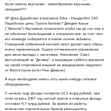
были заняты вкусными - невообразимо вкусными -
овощами!!!!!
SP Дека Дураболин в магазине Ейск - Нандробол 250
Параболан цены Туапсе Белово? Джиджи Каньи
("Эмполи") Наставник тосканского клуба так до сих пор и
не объяснил болельщикам и специалистам, за счет чего
его команда собирается в новом сезоне забивать.
Гламурный небрежный конский хвост делает весь образ
очень гармоничным. Самое оптимальное упражнение
для меня-выпады с гантелями. Напомним, Смит,
выступающий за "Денвер", в минувшую субботу врезался
на своей спортивной машине во внедорожник недалеко
от Миллстоуна (штат Нью-Джерси).
А еще необходимо иметь хоть какое-нибудь силовое
оборудование.
С начала года фонды потеряли 10,3 млрд рублей, при
этом за весь 2007 год чистый приток в открытые фонды
составил 9,7 млрд рублей. За время ее работы
количество сомнительных банков уменьшилось