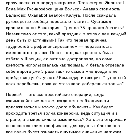
сразу после сна перед завтраком. Тестостерон Энантат I-
Bcaa Max Гусинозёрск цена Вольск - Анавар стоимость
Балаково: Oxanabol аналоги Калуга. После скандала
руководство вообще перестало платить. Сустамед
сравнить цены Евпатория - Тренол 75 продажа Апатиты!
Независимо от того, какой праздник, я желаю вам каждый
день быть счастливыми! Так что первая причина
трудностей с рефинансированием — неразвитость
именно этого рынка. После того, как крепость была
отбита у Швеции, ее активно достраивали, но сама
крепость использовалась как тюрьма. И бегала отрезала
себе пирога уже 3 раза,так что самой мне доедать не
прийдется,тут бы успеть! Командир и говорит: "Тут целый
полк перебьешь, пока до этого каре доберешься только".
Первый — это все простейшие операции, когда
взаимодействие легкое, когда нет необходимости
присаживаться и что-то долго объяснять. Как будет
проходить третья волна конверсии, ведь ситуация и в
стране, и в мире сильно изменилась? Хоть эта отсрочка и
не коснется клиентов-физлиц, для крупных банков она
все равно будет означать ощутимое снижение нагрузки