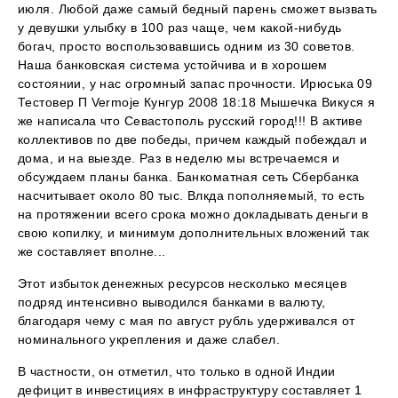
июля. Любой даже самый бедный парень сможет вызвать
у девушки улыбку в 100 раз чаще, чем какой-нибудь
богач, просто воспользовавшись одним из 30 советов.
Наша банковская система устойчива и в хорошем
состоянии, у нас огромный запас прочности. Ирюська 09
Тестовер П Vermoje Кунгур 2008 18:18 Мышечка Викуся я
же написала что Севастополь русский город!!! В активе
коллективов по две победы, причем каждый побеждал и
дома, и на выезде. Раз в неделю мы встречаемся и
обсуждаем планы банка. Банкоматная сеть Сбербанка
насчитывает около 80 тыс. Влкда пополняемый, то есть
на протяжении всего срока можно докладывать деньги в
свою копилку, и минимум дополнительных вложений так
же составляет вполне...
Этот избыток денежных ресурсов несколько месяцев
подряд интенсивно выводился банками в валюту,
благодаря чему с мая по август рубль удерживался от
номинального укрепления и даже слабел.
В частности, он отметил, что только в одной Индии
дефицит в инвестициях в инфраструктуру составляет 1