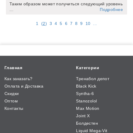
Таким образом может получиться следующий уровень
...
Подробнее
1
(
2
)
3
4
5
6
7
8
9
10
...
Главная
Категории
Как заказать?
Тренабол депот
Оплата и Доставка
Black Kick
Скидки
Syntha-6
Оптом
Stanozolol
Контакты
Max Motion
Joint X
Болдестен
Liquid Mega-Vit