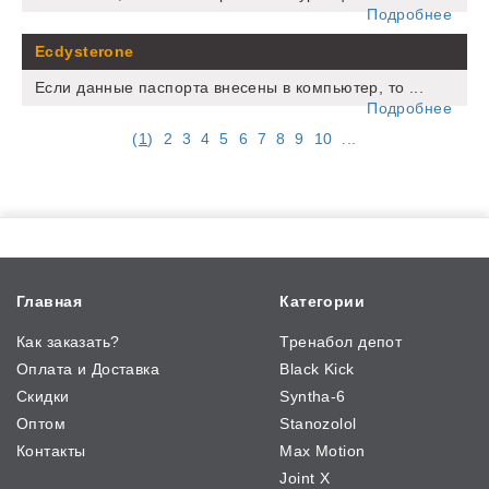
Подробнее
Ecdysterone
Если данные паспорта внесены в компьютер, то ...
Подробнее
(
1
)
2
3
4
5
6
7
8
9
10
...
Главная
Категории
Как заказать?
Тренабол депот
Оплата и Доставка
Black Kick
Скидки
Syntha-6
Оптом
Stanozolol
Контакты
Max Motion
Joint X